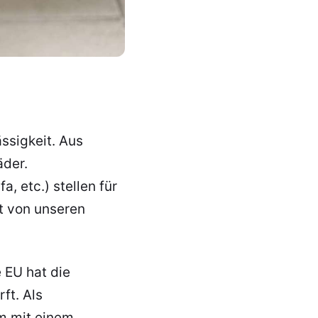
ssigkeit. Aus
äder.
, etc.) stellen für
t von unseren
 EU hat die
ft. Als
em mit einem