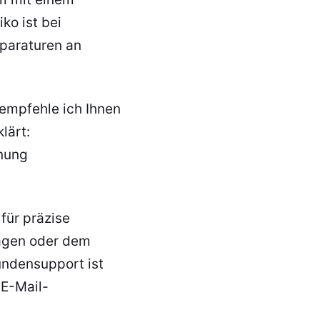
ko ist bei
paraturen an
empfehle ich Ihnen
lärt:
hnung
für präzise
ragen oder dem
undensupport ist
 E-Mail-