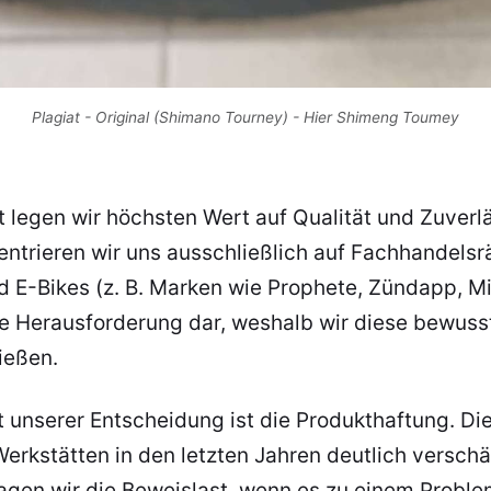
Plagiat - Original (Shimano Tourney) - Hier Shimeng Toumey
t legen wir höchsten Wert auf Qualität und Zuverlä
ntrieren wir uns ausschließlich auf Fachhandelsr
 E-Bikes (z. B. Marken wie Prophete, Zündapp, Mifa
ne Herausforderung dar, weshalb wir diese bewuss
ießen.
t unserer Entscheidung ist die Produkthaftung. Die
rkstätten in den letzten Jahren deutlich verschär
ragen wir die Beweislast, wenn es zu einem Probl